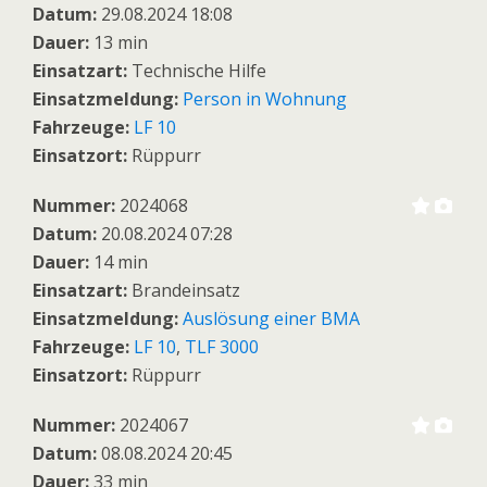
Datum:
29.08.2024 18:08
Dauer:
13 min
Einsatzart:
Technische Hilfe
Einsatzmeldung:
Person in Wohnung
Fahrzeuge:
LF 10
Einsatzort:
Rüppurr
Nummer:
2024068
Datum:
20.08.2024 07:28
Dauer:
14 min
Einsatzart:
Brandeinsatz
Einsatzmeldung:
Auslösung einer BMA
Fahrzeuge:
LF 10
,
TLF 3000
Einsatzort:
Rüppurr
Nummer:
2024067
Datum:
08.08.2024 20:45
Dauer:
33 min