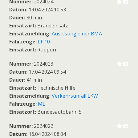
Nummer:
2024024
Datum:
19.04.2024 10:53
Dauer:
30 min
Einsatzart:
Brandeinsatz
Einsatzmeldung:
Auslösung einer BMA
Fahrzeuge:
LF 10
Einsatzort:
Rüppurr
Nummer:
2024023
Datum:
17.04.2024 09:54
Dauer:
41 min
Einsatzart:
Technische Hilfe
Einsatzmeldung:
Verkehrsunfall LKW
Fahrzeuge:
MLF
Einsatzort:
Bundesautobahn 5
Nummer:
2024022
Datum:
16.04.2024 08:04