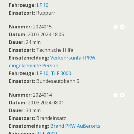
Fahrzeuge:
LF 10
Einsatzort:
Rüppurr
Nummer:
2024015
Datum:
20.03.2024 18:05
Dauer:
24 min
Einsatzart:
Technische Hilfe
Einsatzmeldung:
Verkehrsunfall PKW,
eingeklemmte Person
Fahrzeuge:
LF 10
,
TLF 3000
Einsatzort:
Bundesautobahn 5
Nummer:
2024014
Datum:
20.03.2024 08:01
Dauer:
30 min
Einsatzart:
Brandeinsatz
Einsatzmeldung:
Brand PKW Außerorts
Fahrzeuge:
TLF 3000