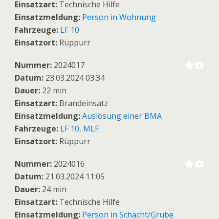
Einsatzart:
Technische Hilfe
Einsatzmeldung:
Person in Wohnung
Fahrzeuge:
LF 10
Einsatzort:
Rüppurr
Nummer:
2024017
Datum:
23.03.2024 03:34
Dauer:
22 min
Einsatzart:
Brandeinsatz
Einsatzmeldung:
Auslösung einer BMA
Fahrzeuge:
LF 10
,
MLF
Einsatzort:
Rüppurr
Nummer:
2024016
Datum:
21.03.2024 11:05
Dauer:
24 min
Einsatzart:
Technische Hilfe
Einsatzmeldung:
Person in Schacht/Grube