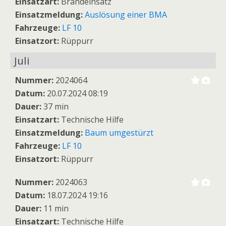
Einsatzart:
Brandeinsatz
Einsatzmeldung:
Auslösung einer BMA
Fahrzeuge:
LF 10
Einsatzort:
Rüppurr
Juli
Nummer:
2024064
Datum:
20.07.2024 08:19
Dauer:
37 min
Einsatzart:
Technische Hilfe
Einsatzmeldung:
Baum umgestürzt
Fahrzeuge:
LF 10
Einsatzort:
Rüppurr
Nummer:
2024063
Datum:
18.07.2024 19:16
Dauer:
11 min
Einsatzart:
Technische Hilfe