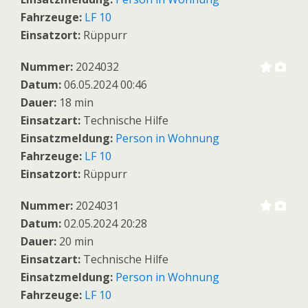
Fahrzeuge:
LF 10
Einsatzort:
Rüppurr
Nummer:
2024032
Datum:
06.05.2024 00:46
Dauer:
18 min
Einsatzart:
Technische Hilfe
Einsatzmeldung:
Person in Wohnung
Fahrzeuge:
LF 10
Einsatzort:
Rüppurr
Nummer:
2024031
Datum:
02.05.2024 20:28
Dauer:
20 min
Einsatzart:
Technische Hilfe
Einsatzmeldung:
Person in Wohnung
Fahrzeuge:
LF 10