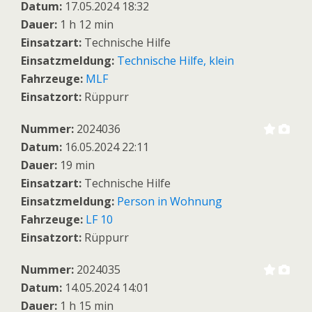
Datum:
17.05.2024 18:32
Dauer:
1 h 12 min
Einsatzart:
Technische Hilfe
Einsatzmeldung:
Technische Hilfe, klein
Fahrzeuge:
MLF
Einsatzort:
Rüppurr
Nummer:
2024036
Datum:
16.05.2024 22:11
Dauer:
19 min
Einsatzart:
Technische Hilfe
Einsatzmeldung:
Person in Wohnung
Fahrzeuge:
LF 10
Einsatzort:
Rüppurr
Nummer:
2024035
Datum:
14.05.2024 14:01
Dauer:
1 h 15 min