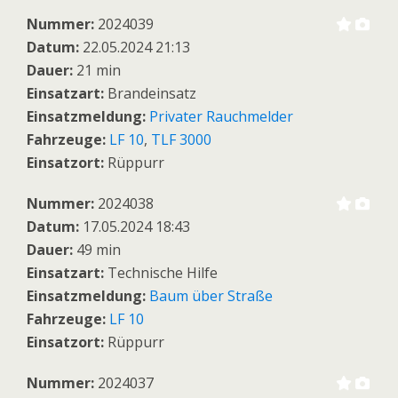
Nummer:
2024039
Datum:
22.05.2024 21:13
Dauer:
21 min
Einsatzart:
Brandeinsatz
Einsatzmeldung:
Privater Rauchmelder
Fahrzeuge:
LF 10
,
TLF 3000
Einsatzort:
Rüppurr
Nummer:
2024038
Datum:
17.05.2024 18:43
Dauer:
49 min
Einsatzart:
Technische Hilfe
Einsatzmeldung:
Baum über Straße
Fahrzeuge:
LF 10
Einsatzort:
Rüppurr
Nummer:
2024037