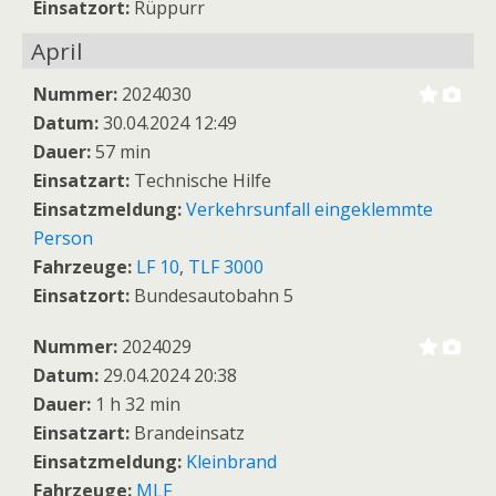
Einsatzort:
Rüppurr
April
Nummer:
2024030
Datum:
30.04.2024 12:49
Dauer:
57 min
Einsatzart:
Technische Hilfe
Einsatzmeldung:
Verkehrsunfall eingeklemmte
Person
Fahrzeuge:
LF 10
,
TLF 3000
Einsatzort:
Bundesautobahn 5
Nummer:
2024029
Datum:
29.04.2024 20:38
Dauer:
1 h 32 min
Einsatzart:
Brandeinsatz
Einsatzmeldung:
Kleinbrand
Fahrzeuge:
MLF