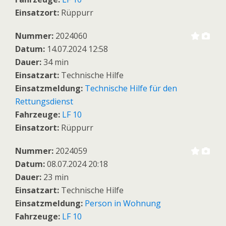
Einsatzort:
Rüppurr
Nummer:
2024060
Datum:
14.07.2024 12:58
Dauer:
34 min
Einsatzart:
Technische Hilfe
Einsatzmeldung:
Technische Hilfe für den
Rettungsdienst
Fahrzeuge:
LF 10
Einsatzort:
Rüppurr
Nummer:
2024059
Datum:
08.07.2024 20:18
Dauer:
23 min
Einsatzart:
Technische Hilfe
Einsatzmeldung:
Person in Wohnung
Fahrzeuge:
LF 10