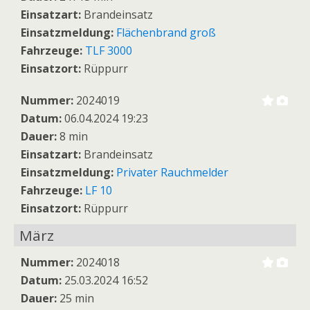
Einsatzart:
Brandeinsatz
Einsatzmeldung:
Flächenbrand groß
Fahrzeuge:
TLF 3000
Einsatzort:
Rüppurr
Nummer:
2024019
Datum:
06.04.2024 19:23
Dauer:
8 min
Einsatzart:
Brandeinsatz
Einsatzmeldung:
Privater Rauchmelder
Fahrzeuge:
LF 10
Einsatzort:
Rüppurr
März
Nummer:
2024018
Datum:
25.03.2024 16:52
Dauer:
25 min