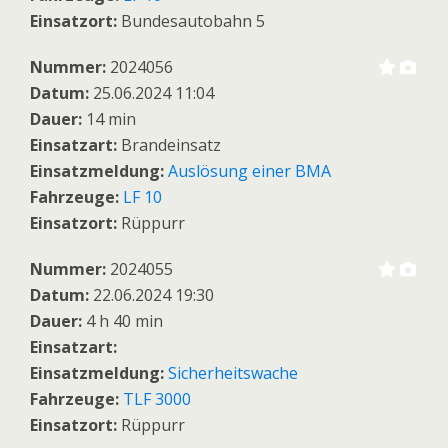
Einsatzort:
Bundesautobahn 5
Nummer:
2024056
Datum:
25.06.2024 11:04
Dauer:
14 min
Einsatzart:
Brandeinsatz
Einsatzmeldung:
Auslösung einer BMA
Fahrzeuge:
LF 10
Einsatzort:
Rüppurr
Nummer:
2024055
Datum:
22.06.2024 19:30
Dauer:
4 h 40 min
Einsatzart:
Einsatzmeldung:
Sicherheitswache
Fahrzeuge:
TLF 3000
Einsatzort:
Rüppurr