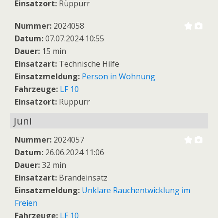
Einsatzort:
Rüppurr
Nummer:
2024058
Datum:
07.07.2024 10:55
Dauer:
15 min
Einsatzart:
Technische Hilfe
Einsatzmeldung:
Person in Wohnung
Fahrzeuge:
LF 10
Einsatzort:
Rüppurr
Juni
Nummer:
2024057
Datum:
26.06.2024 11:06
Dauer:
32 min
Einsatzart:
Brandeinsatz
Einsatzmeldung:
Unklare Rauchentwicklung im
Freien
Fahrzeuge:
LF 10