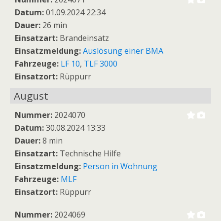
Datum:
01.09.2024 22:34
Dauer:
26 min
Einsatzart:
Brandeinsatz
Einsatzmeldung:
Auslösung einer BMA
Fahrzeuge:
LF 10
,
TLF 3000
Einsatzort:
Rüppurr
August
Nummer:
2024070
Datum:
30.08.2024 13:33
Dauer:
8 min
Einsatzart:
Technische Hilfe
Einsatzmeldung:
Person in Wohnung
Fahrzeuge:
MLF
Einsatzort:
Rüppurr
Nummer:
2024069