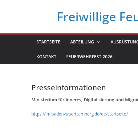
Zum
Freiwillige F
Inhalt
springen
STARTSEITE
ABTEILUNG
AUSRÜSTUN
KONTAKT
FEUERWEHRFEST 2026
Presseinformationen
Ministerium für Inneres, Digitalisierung und Mig
https://im.baden-wuerttemberg.de/de/startseite/