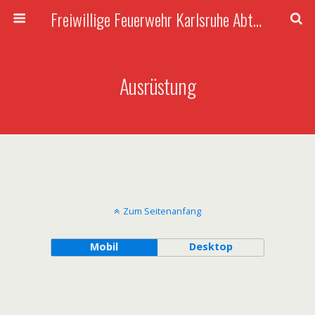
Freiwillige Feuerwehr Karlsruhe Abteilung Rüppurr
Ausrüstung
Zum Seitenanfang
Mobil
Desktop