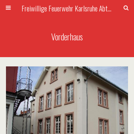
Freiwillige Feuerwehr Karlsruhe Abteilung Rüppurr
Vorderhaus