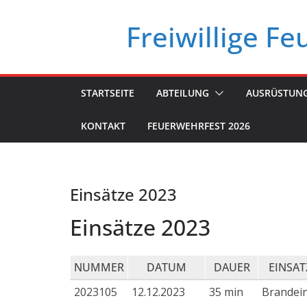
Zum
Freiwillige F
Inhalt
springen
STARTSEITE
ABTEILUNG
AUSRÜSTUN
KONTAKT
FEUERWEHRFEST 2026
Einsätze 2023
Einsätze 2023
NUMMER
DATUM
DAUER
EINSAT
2023105
12.12.2023
35 min
Brandei