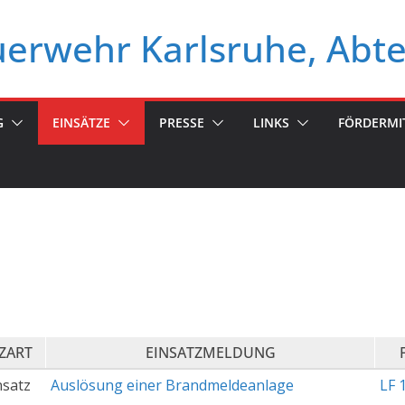
euerwehr Karlsruhe, Abt
G
EINSÄTZE
PRESSE
LINKS
FÖRDERMI
ZART
EINSATZMELDUNG
nsatz
Auslösung einer Brandmeldeanlage
LF 