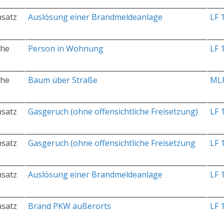
nsatz
Auslösung einer Brandmeldeanlage
LF 
che
Person in Wohnung
LF 
che
Baum über Straße
ML
nsatz
Gasgeruch (ohne offensichtliche Freisetzung)
LF 
nsatz
Gasgeruch (ohne offensichtliche Freisetzung
LF 
nsatz
Auslösung einer Brandmeldeanlage
LF 
nsatz
Brand PKW außerorts
LF 