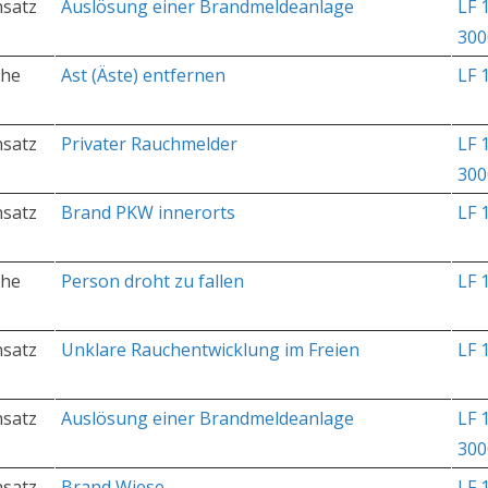
nsatz
Auslösung einer Brandmeldeanlage
LF 
300
che
Ast (Äste) entfernen
LF 
nsatz
Privater Rauchmelder
LF 
300
nsatz
Brand PKW innerorts
LF 
che
Person droht zu fallen
LF 
nsatz
Unklare Rauchentwicklung im Freien
LF 
nsatz
Auslösung einer Brandmeldeanlage
LF 
300
nsatz
Brand Wiese
LF 