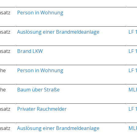
nsatz
Person in Wohnung
nsatz
Auslösung einer Brandmeldeanlage
LF 
nsatz
Brand LKW
LF 
che
Person in Wohnung
LF 
che
Baum über Straße
ML
nsatz
Privater Rauchmelder
LF 
nsatz
Auslösung einer Brandmeldeanlage
ML