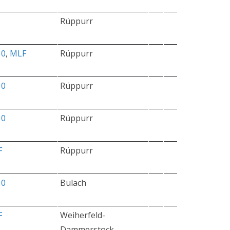
Rüppurr
10
,
MLF
Rüppurr
10
Rüppurr
10
Rüppurr
F
Rüppurr
10
Bulach
F
Weiherfeld-
Dammerstock