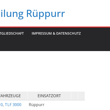
eilung Rüppurr
TGLIEDSCHAFT
IMPRESSUM & DATENSCHUTZ
FAHRZEUGE
EINSATZORT
10
,
TLF 3000
Rüppurr