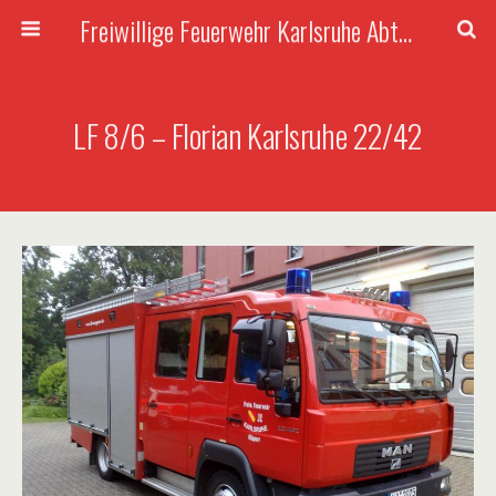
Freiwillige Feuerwehr Karlsruhe Abteilung Rüppurr
LF 8/6 – Florian Karlsruhe 22/42