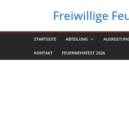
Zum
Freiwillige F
Inhalt
springen
STARTSEITE
ABTEILUNG
AUSRÜSTUN
KONTAKT
FEUERWEHRFEST 2026