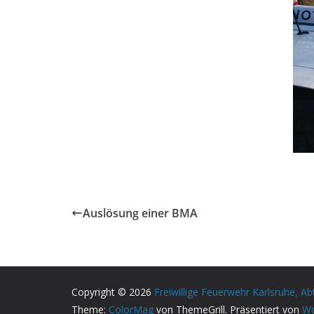
Auslösung einer BMA
Copyright © 2026
Freiwillige Feuerwehr Karlsruhe, Ab
Theme:
ColorMag
von ThemeGrill. Präsentiert von
Wo