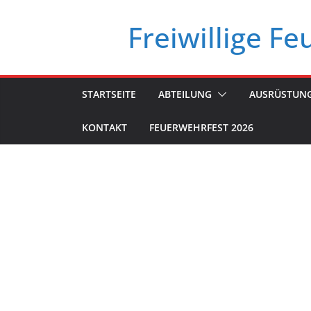
Zum
Freiwillige F
Inhalt
springen
STARTSEITE
ABTEILUNG
AUSRÜSTUN
KONTAKT
FEUERWEHRFEST 2026